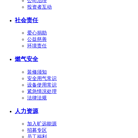
公司治理
投资者互动
社会责任
爱心捐助
公益慈善
环境责任
燃气安全
装修须知
安全用气常识
设备使用常识
紧急情况处理
法律法规
人力资源
加入旷远能源
招募专区
员工福利