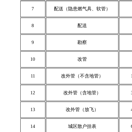
7
配送（隐患燃气具、软管）
8
配送
9
勘察
10
改管
11
改外管（不含地管）
12
改外管（含地管）
13
改外管（放飞）
14
城区散户挂表